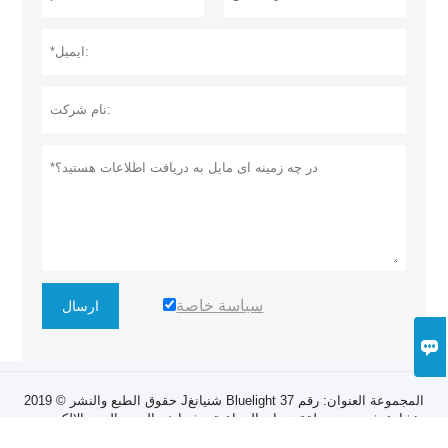
سياسة خاصة
ارسال

حقوق الطبع والنشر © 2019 Jشنيانغ Bluelight المجموعة العنوان: رقم 37
شارع شيجي ، منطقة هونان الصناعية ، شنيانغ ، الصين البريد الإلكتروني:
zhangruiyan@sylg.cn