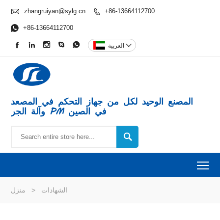

zhangruiyan@sylg.cn
+86-13664112700


+86-13664112700






العربية
المصنع الوحيد لكل من جهاز التحكم في المصعد
وآلة الجر PM في الصين

To
الشهادات
>
منزل