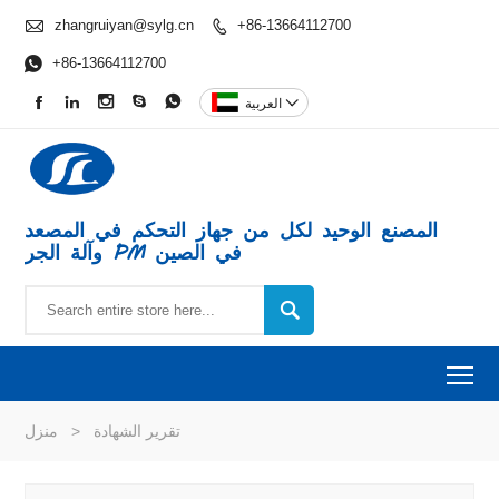

zhangruiyan@sylg.cn
+86-13664112700


+86-13664112700






العربية
المصنع الوحيد لكل من جهاز التحكم في المصعد
وآلة الجر PM في الصين

To
تقرير الشهادة
>
منزل