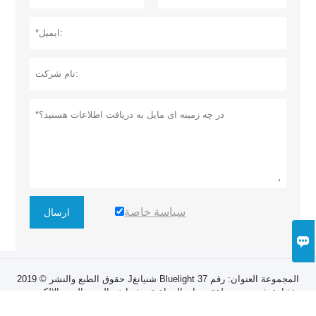
سياسة خاصة
ارسال

حقوق الطبع والنشر © 2019 Jشنيانغ Bluelight المجموعة العنوان: رقم 37
شارع شيجي ، منطقة هونان الصناعية ، شنيانغ ، الصين البريد الإلكتروني:
zhangruiyan@sylg.cn