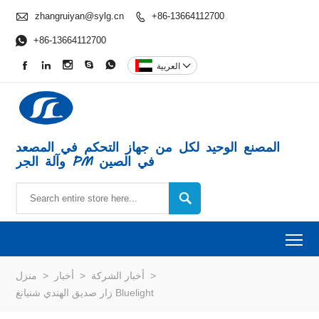

zhangruiyan@sylg.cn
+86-13664112700


+86-13664112700






العربية
المصنع الوحيد لكل من جهاز التحكم في المصعد
وآلة الجر PM في الصين

To
>
أخبار الشركة
>
أخبار
>
منزل
زار صديق الهندي شنيانغ Bluelight