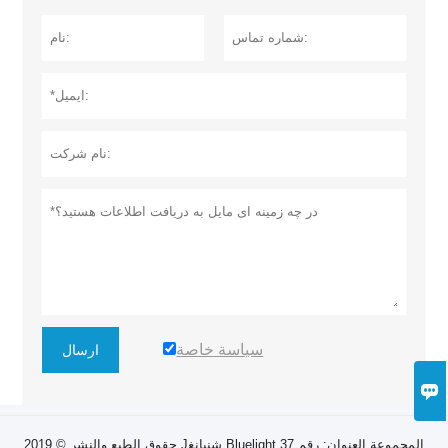
سياسة خاصة
ارسال

حقوق الطبع والنشر © 2019 Jشنيانغ Bluelight المجموعة العنوان: رقم 37