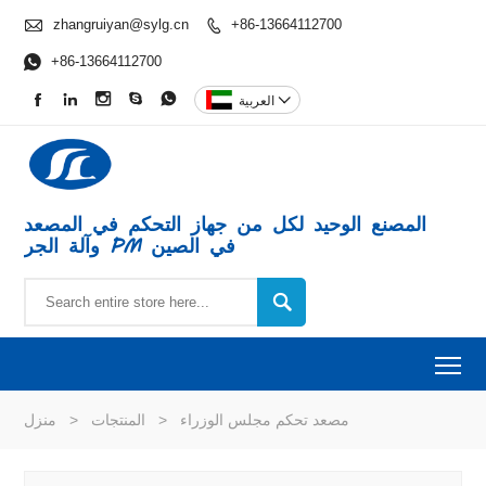

zhangruiyan@sylg.cn
+86-13664112700


+86-13664112700






العربية
المصنع الوحيد لكل من جهاز التحكم في المصعد
وآلة الجر PM في الصين

To
مصعد تحكم مجلس الوزراء
>
المنتجات
>
منزل