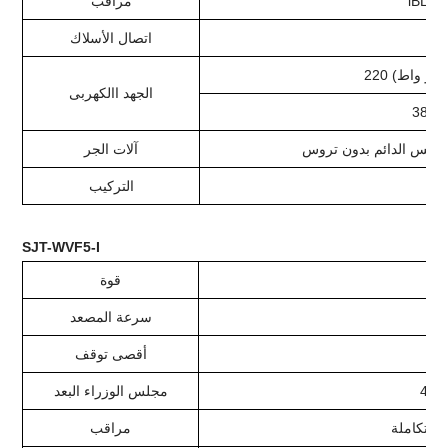
ل
مراقب
رية
اتصال الأسلاك
الجهد االكهربى
380V
غناطيس الدائم بدون تروس
آلات الجر
التركيب
SJT-WVF5-I
قوة
سرعة المصعد
أقصى توقف
400
مجلس الوزراء البعد
مراقب