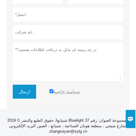
سياسة خاصة
ارسال

حقوق الطبع والنشر © 2019 Jشنيانغ Bluelight المجموعة العنوان: رقم 37
شارع شيجي ، منطقة هونان الصناعية ، شنيانغ ، الصين البريد الإلكتروني:
zhangruiyan@sylg.cn