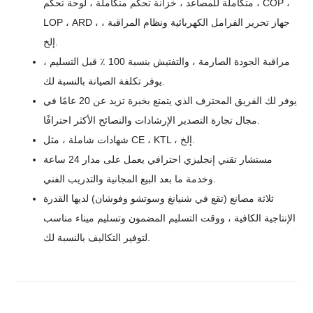
متكاملة للمصاعد ، خزانة تحكم متكاملة ، لوحة تحكم ، COP ،
LOP ، ARD ، جهاز تحرير الفرامل الكهربائية ونظام المراقبة ،
إلخ.
مراقبة الجودة الصارمة ، والتفتيش بنسبة 100 ٪ قبل التسليم ،
يوفر تكلفة الصيانة بالنسبة لك.
يوفر لك الفريق المحترف الذي يتمتع بخبرة تزيد عن 20 عامًا في
مجال تجارة التصدير الإرشادات والنصائح الأكثر احترافًا.
شهادات شاملة ، مثل CE ، KTL ، إلخ.
مستشار تقني إنجليزي احترافي يعمل على مدار 24 ساعة
وخدمة ما بعد البيع المجانية والتدريب الفني.
ثلاثة مصانع (تقع في شنيانغ وسوتشو وفوشان) لديها القدرة
الإنتاجية الكافية ، ووقت التسليم المضمون وتسليم ميناء مناسب
لتوفير التكاليف بالنسبة لك.